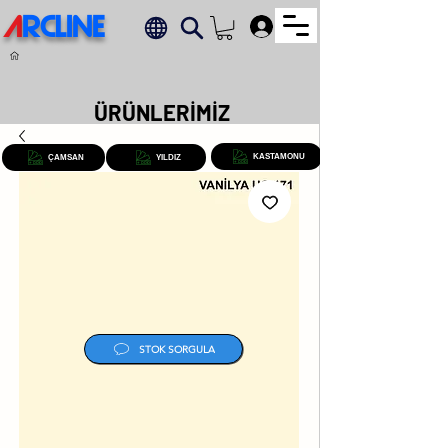
A
RCLINE
.
ÜRÜNLERİMİZ
KASTAMONU
ÇAMSAN
YILDIZ
STOK SORGULA