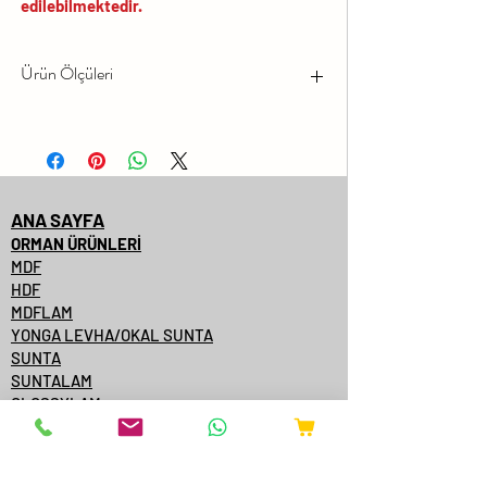
edilebilmektedir.
Ürün Ölçüleri
No
Levha Ölçüsü
ANA SAYFA
1
2100x2800x08
ORMAN ÜRÜNLERİ
MDF
2
2100x2800x12
HDF
MDFLAM
3
2100x2800x16
YONGA LEVHA/OKAL SUNTA
SUNTA
4
2100x2800x18
SUNTALAM
GLOSSYLAM
AĞAÇ KAPLAMALI MDF
5
2100x2800x22
AĞAÇ KAPLAMALI KENARBANT
KAPI YÜZEYİ
6
2100x2800x25