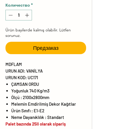
Количество
*
Ürün bayilerde kalmış olabilir. Lütfen
sorunuz.
Предзаказ
MDFLAM
URUN ADI: VANİLYA
URUN KOD: UC171
ÇAMSAN ORDU
Yoğunluk 740 Kg/m3
Ölçü : 2100x2800mm
Melemin Emdirilmiş Dekor Kağıtlar
Ürün Sınıfı : E1-E2
Neme Dayanıklılık : Standart
Palet bazında 25li olarak sipariş