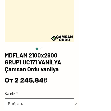
MDFLAM 2100x2800
GRUP1 UC171 VANİLYA
Çamsan Ordu vanilya
Спеццена
От
2 245,84₺
Kalınlık
*