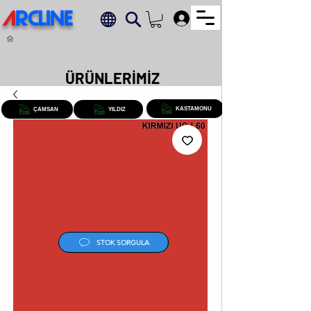
A
RCLINE
.
ÜRÜNLERİMİZ
KASTAMONU
ÇAMSAN
YILDIZ
STOK SORGULA