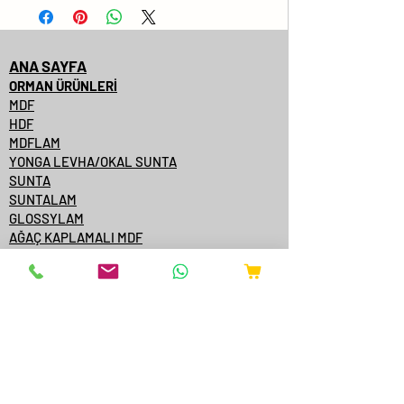
No
Levha Ölçüsü
ANA SAYFA
1
2100x2800x08
ORMAN ÜRÜNLERİ
MDF
2
2100x2800x12
HDF
MDFLAM
3
2100x2800x16
YONGA LEVHA/OKAL SUNTA
SUNTA
4
2100x2800x18
SUNTALAM
GLOSSYLAM
AĞAÇ KAPLAMALI MDF
5
2100x2800x22
AĞAÇ KAPLAMALI KENARBANT
KAPI YÜZEYİ
6
2100x2800x25
KONTRPLAK
TEK YÜZE MDFLAM
7
2100x2800x30
MDF/SUNTA KATALOGLARI
ÇAMSAN ORDU
YILDIZ ENTEGRE
KASTAMONU ENTEGRE