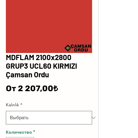
MDFLAM 2100x2800
GRUP3 UCL60 KIRMIZI
Çamsan Ordu
Спеццена
От
2 207,00₺
Kalınlık
*
Количество
*