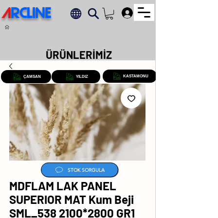
A
RCLINE
.
ÜRÜNLERİMİZ
KASTAMONU
ÇAMSAN
YILDIZ
STOK SORGULA
MDFLAM LAK PANEL
SUPERIOR MAT Kum Beji
SML_538 2100*2800 GR1