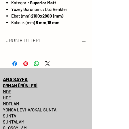
Kategori:
Superior Matt
Yüzey Görünümü:
Düz Renkler
Ebat (mm)
2100x2800 (mm)
Kalınlık (mm)
8 mm,18 mm
URUN BILGILERI
FORMALDEHİT EMİSYONU
LÜTFEN FSC® SERTİFİKALI
ÜRÜNLERİMİZİ SORUNUZ.
DARBEYE VE ÇİZİLMEYE KARŞI
ANA SAYFA
YÜZEY DAYANIMI YÜKSEKTİR
ORMAN ÜRÜNLERİ
MDF
SOLMAYA VE KİMYASALLARA
HDF
KARŞI DAYANIMLIDIR
MDFLAM
PARLAKLIK
YONGA LEVHA/OKAL SUNTA
SUNTA
%99.99'A VARAN
SUNTALAM
ANTİBAKTERİYEL YÜZEYLER
GLOSSYLAM