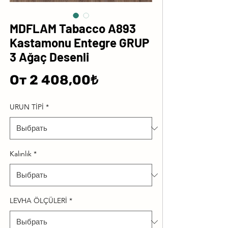
MDFLAM Tabacco A893
Kastamonu Entegre GRUP
3 Ağaç Desenli
Спеццена
От
2 408,00₺
URUN TİPİ
*
Kalınlık
*
LEVHA ÖLÇÜLERİ
*