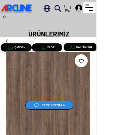
A
RCLINE
.
ÜRÜNLERİMİZ
KASTAMONU
ÇAMSAN
YILDIZ
STOK SORGULA